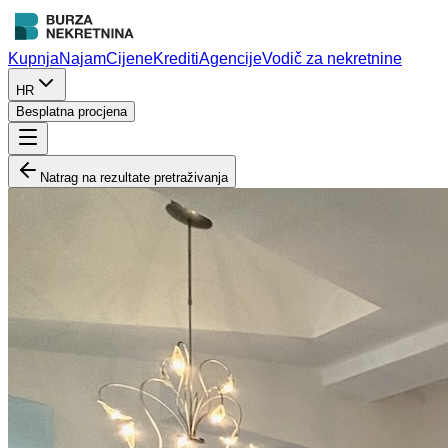
Kupnja
Najam
Cijene
Krediti
Agencije
Vodič za nekretnine
HR
Besplatna procjena
Natrag na rezultate pretraživanja