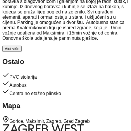
boravka s blagovaonicom i galerijom na kojoj je radni kutak, i
kuhinje. Iz dnevnog boravka i kuhinje se izlazi na balkon, s
kojega se pruža lijep pogled na zelenilo. Svi ugrađeni
elementi, aparati i ormari ostaju u stanu i uključeni su u
cijenu. Parking je omogućen u dvorištu. Autobusna stanica
prema Kvaternikovom trgu je ispred zgrade, koja je 10min
vožnje udaljena od Maksimira, i 15min vožnje od centra.
Osnovna škola udaljena je par minuta pješice.
Vidi više
Ostalo
PVC stolarija
Autobus
Centralno etažno plinsko
Mapa
Gorice, Maksimir, Zagreb, Grad Zagreb