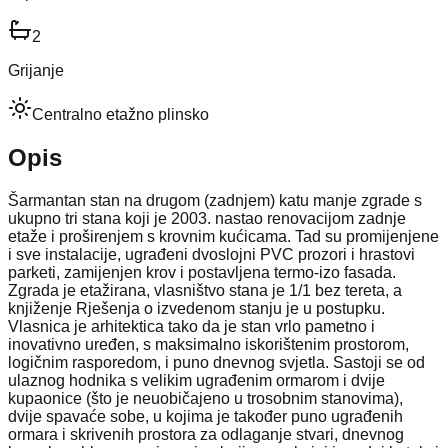
2
Grijanje
Centralno etažno plinsko
Opis
Šarmantan stan na drugom (zadnjem) katu manje zgrade s
ukupno tri stana koji je 2003. nastao renovacijom zadnje
etaže i proširenjem s krovnim kućicama. Tad su promijenjene
i sve instalacije, ugrađeni dvoslojni PVC prozori i hrastovi
parketi, zamijenjen krov i postavljena termo-izo fasada.
Zgrada je etažirana, vlasništvo stana je 1/1 bez tereta, a
knjiženje Rješenja o izvedenom stanju je u postupku.
Vlasnica je arhitektica tako da je stan vrlo pametno i
inovativno uređen, s maksimalno iskorištenim prostorom,
logičnim rasporedom, i puno dnevnog svjetla. Sastoji se od
ulaznog hodnika s velikim ugrađenim ormarom i dvije
kupaonice (što je neuobičajeno u trosobnim stanovima),
dvije spavaće sobe, u kojima je također puno ugrađenih
ormara i skrivenih prostora za odlaganje stvari, dnevnog