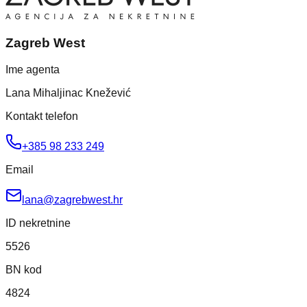
Zagreb West
Ime agenta
Lana Mihaljinac Knežević
Kontakt telefon
+385 98 233 249
Email
lana@zagrebwest.hr
ID nekretnine
5526
BN kod
4824