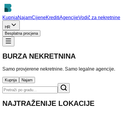
Kupnja
Najam
Cijene
Krediti
Agencije
Vodič za nekretnine
HR
Besplatna procjena
BURZA NEKRETNINA
Samo provjerene nekretnine. Samo legalne agencije.
Kupnja
Najam
NAJTRAŽENIJE LOKACIJE