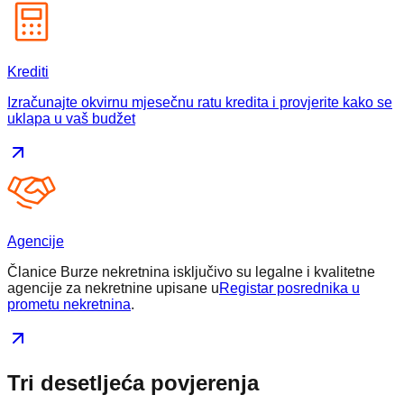
Krediti
Izračunajte okvirnu mjesečnu ratu kredita i provjerite kako se
uklapa u vaš budžet
Agencije
Članice Burze nekretnina isključivo su legalne i kvalitetne
agencije za nekretnine upisane u
Registar posrednika u
prometu nekretnina
.
Tri
desetljeća povjerenja