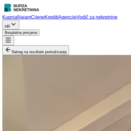
Kupnja
Najam
Cijene
Krediti
Agencije
Vodič za nekretnine
HR
Besplatna procjena
Natrag na rezultate pretraživanja