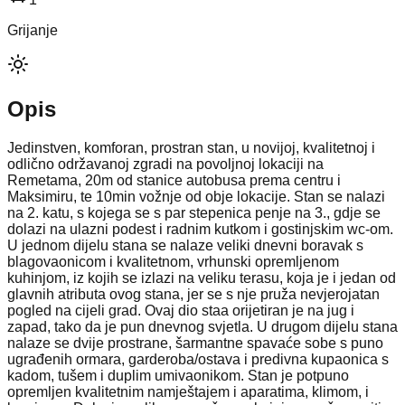
Grijanje
Opis
Jedinstven, komforan, prostran stan, u novijoj, kvalitetnoj i
odlično održavanoj zgradi na povoljnoj lokaciji na
Remetama, 20m od stanice autobusa prema centru i
Maksimiru, te 10min vožnje od obje lokacije. Stan se nalazi
na 2. katu, s kojega se s par stepenica penje na 3., gdje se
dolazi na ulazni podest i radnim kutkom i gostinjskim wc-om.
U jednom dijelu stana se nalaze veliki dnevni boravak s
blagovaonicom i kvalitetnom, vrhunski opremljenom
kuhinjom, iz kojih se izlazi na veliku terasu, koja je i jedan od
glavnih atributa ovog stana, jer se s nje pruža nevjerojatan
pogled na cijeli grad. Ovaj dio staa orijetiran je na jug i
zapad, tako da je pun dnevnog svjetla. U drugom dijelu stana
nalaze se dvije prostrane, šarmantne spavaće sobe s puno
ugrađenih ormara, garderoba/ostava i predivna kupaonica s
kadom, tušem i duplim umivaonikom. Stan je potpuno
opremljen kvalitetnim namještajem i aparatima, klimom, i