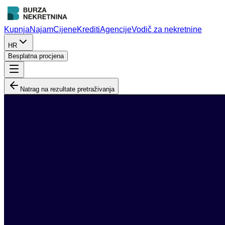
Kupnja
Najam
Cijene
Krediti
Agencije
Vodič za nekretnine
HR
Besplatna procjena
Natrag na rezultate pretraživanja