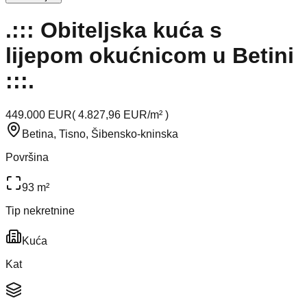
.::: Obiteljska kuća s
lijepom okućnicom u Betini
:::.
449.000 EUR
(
4.827,96 EUR/m²
)
Betina, Tisno, Šibensko-kninska
Površina
93 m²
Tip nekretnine
Kuća
Kat