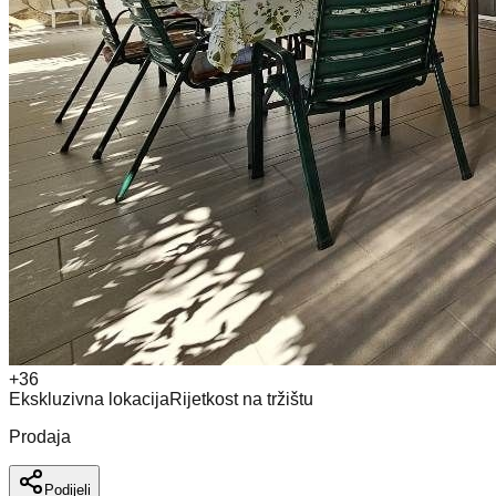
+
36
Ekskluzivna lokacija
Rijetkost na tržištu
Prodaja
Podijeli