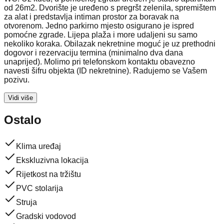
od 26m2. Dvorište je uređeno s pregršt zelenila, spremištem
za alat i predstavlja intiman prostor za boravak na
otvorenom. Jedno parkirno mjesto osigurano je ispred
pomoćne zgrade. Lijepa plaža i more udaljeni su samo
nekoliko koraka. Obilazak nekretnine moguć je uz prethodni
dogovor i rezervaciju termina (minimalno dva dana
unaprijed). Molimo pri telefonskom kontaktu obavezno
navesti šifru objekta (ID nekretnine). Radujemo se Vašem
pozivu.
Vidi više
Ostalo
Klima uređaj
Ekskluzivna lokacija
Rijetkost na tržištu
PVC stolarija
Struja
Gradski vodovod