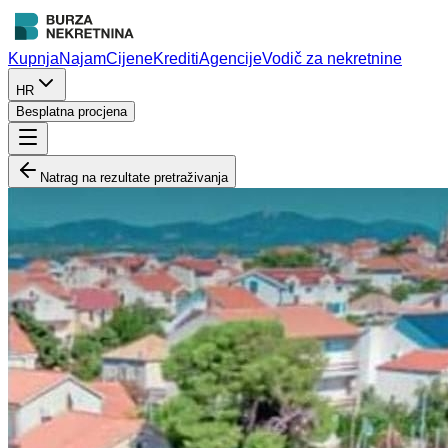
Kupnja
Najam
Cijene
Krediti
Agencije
Vodič za nekretnine
HR
Besplatna procjena
Natrag na rezultate pretraživanja