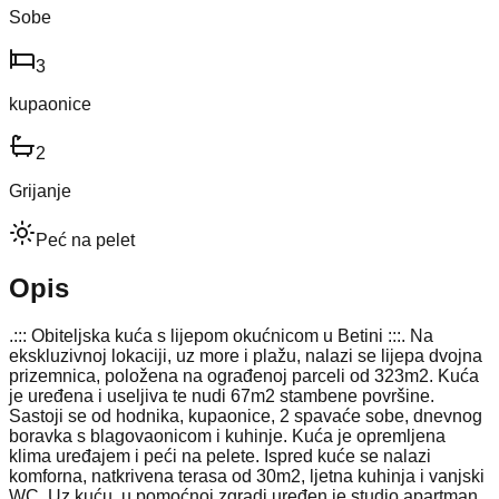
Sobe
3
kupaonice
2
Grijanje
Peć na pelet
Opis
.::: Obiteljska kuća s lijepom okućnicom u Betini :::. Na
ekskluzivnoj lokaciji, uz more i plažu, nalazi se lijepa dvojna
prizemnica, položena na ograđenoj parceli od 323m2. Kuća
je uređena i useljiva te nudi 67m2 stambene površine.
Sastoji se od hodnika, kupaonice, 2 spavaće sobe, dnevnog
boravka s blagovaonicom i kuhinje. Kuća je opremljena
klima uređajem i peći na pelete. Ispred kuće se nalazi
komforna, natkrivena terasa od 30m2, ljetna kuhinja i vanjski
WC. Uz kuću, u pomoćnoj zgradi uređen je studio apartman